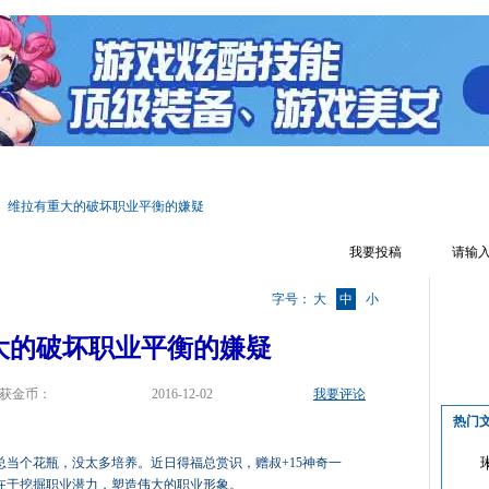
区首页
游戏资料
文章攻略
辅助工具
游戏视频
游戏截图
维拉有重大的破坏职业平衡的嫌疑
我要投稿
字号：
大
中
小
大的破坏职业平衡的嫌疑
获金币：
2016-12-02
我要评论
热门
当个花瓶，没太多培养。近日得福总赏识，赠叔+15神奇一
在于挖掘职业潜力，塑造伟大的职业形象。