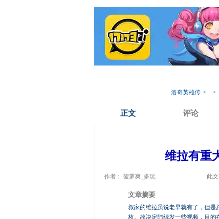
我的17173
专
洛奇英雄传
>
>
正文
评论
维拉有重
作者： 菠萝爽_多玩
此文
文章摘要
叔家的维拉虽说老早就有了，但是总
枚。故决定陆续发一些视频，目的