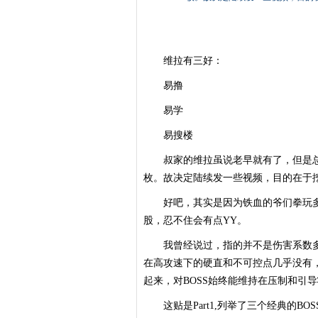
维拉有三好：
易撸
易学
易搜楼
叔家的维拉虽说老早就有了，但是总当
枚。故决定陆续发一些视频，目的在于
好吧，其实是因为铁血的爷们拳玩多
股，忍不住会有点YY。
我曾经说过，指的并不是伤害系数多
在高攻速下的硬直和不可控点几乎没有，
起来，对BOSS始终能维持在压制和引
这贴是Part1,列举了三个经典的BO