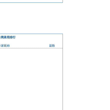
本周录用排行
作家昵称
篇数