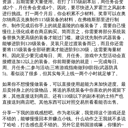
资源，后期需要大量使用。在打了115级副本后，周任务会变
成2个，月任务会变成4个。因此，要尽快进入罗霍兰之风副本
进行挑战。打一两个月后，你会积累不少材料。奖章可以在奥
尔纳商店兑换制作115级装备的材料，在弗格斯那里进行制
作。制作完成后你手上的就是嘉陵的白板装备了，需要自己慢
慢往上强化或者在商店购买。简而言之，你需要将部分系统装
备替换为更高级的装备才能过门槛。建议优先制作武器装备，
能够进阶到120级装备。灵装只是过渡装备而已，而且你还需
要将115级装备全部研磨满才能进阶到120级，这需要海量材
料。因此至少要完成每日、周、月任务。游戏中大型活动会直
接赠送加12以上的装备。你前期要做的就是：一完成每日、
周、月任务;二参与活动;三将游戏指南做到8阶段(武器防具
5)。看似说了很多，但其实每天上线一两个小时就足够了。
如果你不想慢慢做装备，可以直接使用超能力来加快进度。最
后卖掉身上的垃圾物品，将送的系统装备中你喜欢的外观留下
来，其他直接送到商店。还有110级以下的副本初的土特产也
直接送到商店吧。其他东西可以对照交易所看看能否出售。
分享一下我的游戏感想吧。作为老玩家，我觉得这个游戏还是
不错的，能够慢慢回本并赚点小钱。什么动作之王我就不多说
了哈哈，打击感也是不错的。另外它是韩国游戏嘛，你懂的~