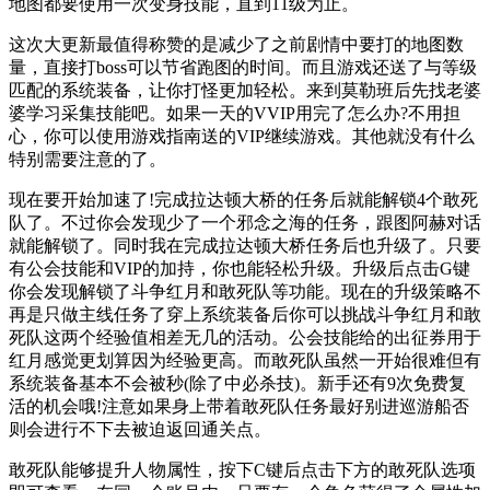
地图都要使用一次变身技能，直到11级为止。
这次大更新最值得称赞的是减少了之前剧情中要打的地图数
量，直接打boss可以节省跑图的时间。而且游戏还送了与等级
匹配的系统装备，让你打怪更加轻松。来到莫勒班后先找老婆
婆学习采集技能吧。如果一天的VVIP用完了怎么办?不用担
心，你可以使用游戏指南送的VIP继续游戏。其他就没有什么
特别需要注意的了。
现在要开始加速了!完成拉达顿大桥的任务后就能解锁4个敢死
队了。不过你会发现少了一个邪念之海的任务，跟图阿赫对话
就能解锁了。同时我在完成拉达顿大桥任务后也升级了。只要
有公会技能和VIP的加持，你也能轻松升级。升级后点击G键
你会发现解锁了斗争红月和敢死队等功能。现在的升级策略不
再是只做主线任务了穿上系统装备后你可以挑战斗争红月和敢
死队这两个经验值相差无几的活动。公会技能给的出征券用于
红月感觉更划算因为经验更高。而敢死队虽然一开始很难但有
系统装备基本不会被秒(除了中必杀技)。新手还有9次免费复
活的机会哦!注意如果身上带着敢死队任务最好别进巡游船否
则会进行不下去被迫返回通关点。
敢死队能够提升人物属性，按下C键后点击下方的敢死队选项