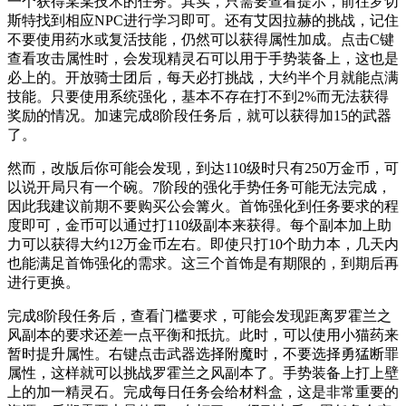
一个获得某某技术的任务。其实，只需要查看提示，前往罗切
斯特找到相应NPC进行学习即可。还有艾因拉赫的挑战，记住
不要使用药水或复活技能，仍然可以获得属性加成。点击C键
查看攻击属性时，会发现精灵石可以用于手势装备上，这也是
必上的。开放骑士团后，每天必打挑战，大约半个月就能点满
技能。只要使用系统强化，基本不存在打不到2%而无法获得
奖励的情况。加速完成8阶段任务后，就可以获得加15的武器
了。
然而，改版后你可能会发现，到达110级时只有250万金币，可
以说开局只有一个碗。7阶段的强化手势任务可能无法完成，
因此我建议前期不要购买公会篝火。首饰强化到任务要求的程
度即可，金币可以通过打110级副本来获得。每个副本加上助
力可以获得大约12万金币左右。即使只打10个助力本，几天内
也能满足首饰强化的需求。这三个首饰是有期限的，到期后再
进行更换。
完成8阶段任务后，查看门槛要求，可能会发现距离罗霍兰之
风副本的要求还差一点平衡和抵抗。此时，可以使用小猫药来
暂时提升属性。右键点击武器选择附魔时，不要选择勇猛断罪
属性，这样就可以挑战罗霍兰之风副本了。手势装备上打上壁
上的加一精灵石。完成每日任务会给材料盒，这是非常重要的