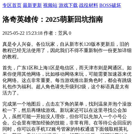
专区首页
最新更新
视频站
游戏下载
战役材料
BOSS破坏
洛奇英雄传：2025萌新回坑指南
2025-05-22 15:23:18
作者：苙风
0
真是令人兴奋。各位玩家，自从新市长120版本更新后，旧的
教程已经无法使用了，因此我们不得不重新制作一份更加详细
的教程。
首先，广东1区和上海1区是电信区，而天津市则是网通区。如
果你使用其他网络，比如移动网络来玩，可能需要加速器来优
化网络。这点非常重要。每当游戏推出新角色时，都会有跳级
礼包作为福利。超人角色请先升级到2级，这个标语真是太有
活力了。
完成第一个地图后，点击左下角的菜单，找到温泉并泡个澡放
松一下，然后再继续游戏。新玩家还可以在这里寻找公会加
入，虽然可能一开始没人理你，但你可以先加入一个小号公
会。公会里有增加经验的技能，非常有用。在等待公会回应的
同时，你可以在手机TZ账号管家的特权通道下面领取精英礼