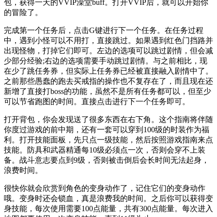
包，获得一天的VVIP澡堂buff。打开VVIP后，就可以开始你
的冒险了。
完成第一个任务后，点击G键进行下一个任务。在任务过程
中，遇到小怪可以不用打，直接跳过。如果遇到红色门挡路并
出现怪物，打掉它们即可。左边的选项可以跳过剧情，但会减
少部分经验;右边的选项需要手动跳过剧情。与之前相比，现
在少了跳任务券，但实际上任务券已经被直接融入剧情中了。
之前那些愚蠢的跑去买戒指的操作也不复存在了，而且现在还
新增了直接打boss的功能，虽然不是所有任务都可以，但至少
可以节省跑图的时间。直接点击进行下一个任务即可。
打开背包，你会发现送了很多东西在右下角。这个指南将伴随
你度过游戏的前中期，还有一套可以穿到100级的时装作为福
利。打开技能面板，先只点一级技能，然后按照游戏指南来点
技能。防具和武器精通每10级必须点一次，否则会穿不上装
备。战斗意志要点到9级，否则被击倒后会长时间无法起身，
浪费时间。
很快你就会欣赏到角色的变身动作了，记住它们的变身动作
哦。变身时还会锁血，真是浪费我的时间。之后你可以获得变
身技能，每次使用需要100点能量，共有300点能量。每次进入