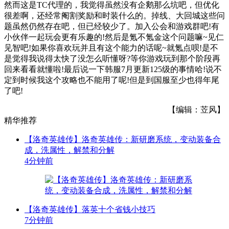
然而这是TC代理的，我觉得虽然没有企鹅那么坑吧，但优化
很差啊，还经常阉割奖励和时装什么的。掉线、大回城这些问
题虽然仍然存在吧，但已经较少了。加入公会和游戏群吧!有
小伙伴一起玩会更有乐趣的!然后是氪不氪金这个问题嘛~见仁
见智吧!如果你喜欢玩并且有这个能力的话呢~就氪点呗!是不
是觉得我说得太快了没怎么听懂呀?等你游戏玩到那个阶段再
回来看看就懂啦!最后说一下韩服7月更新125级的事情哈!说不
定到时候我这个攻略也不能用了呢!但是到国服至少也得年尾
了吧!
【编辑：苙风】
精华推荐
【洛奇英雄传】洛奇英雄传：新研磨系统，变动装备合
成，洗属性，解禁和分解
4分钟前
【洛奇英雄传】落英十个省钱小技巧
7分钟前