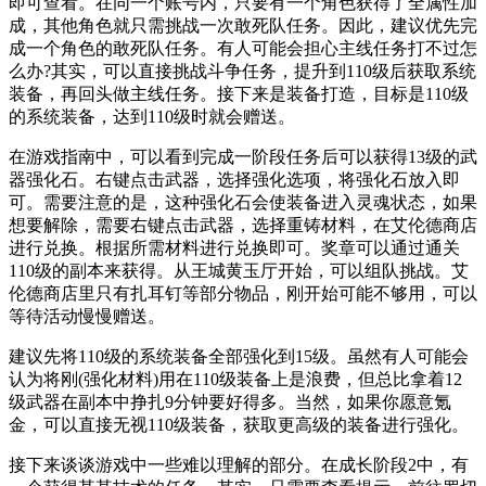
即可查看。在同一个账号内，只要有一个角色获得了全属性加
成，其他角色就只需挑战一次敢死队任务。因此，建议优先完
成一个角色的敢死队任务。有人可能会担心主线任务打不过怎
么办?其实，可以直接挑战斗争任务，提升到110级后获取系统
装备，再回头做主线任务。接下来是装备打造，目标是110级
的系统装备，达到110级时就会赠送。
在游戏指南中，可以看到完成一阶段任务后可以获得13级的武
器强化石。右键点击武器，选择强化选项，将强化石放入即
可。需要注意的是，这种强化石会使装备进入灵魂状态，如果
想要解除，需要右键点击武器，选择重铸材料，在艾伦德商店
进行兑换。根据所需材料进行兑换即可。奖章可以通过通关
110级的副本来获得。从王城黄玉厅开始，可以组队挑战。艾
伦德商店里只有扎耳钉等部分物品，刚开始可能不够用，可以
等待活动慢慢赠送。
建议先将110级的系统装备全部强化到15级。虽然有人可能会
认为将刚(强化材料)用在110级装备上是浪费，但总比拿着12
级武器在副本中挣扎9分钟要好得多。当然，如果你愿意氪
金，可以直接无视110级装备，获取更高级的装备进行强化。
接下来谈谈游戏中一些难以理解的部分。在成长阶段2中，有