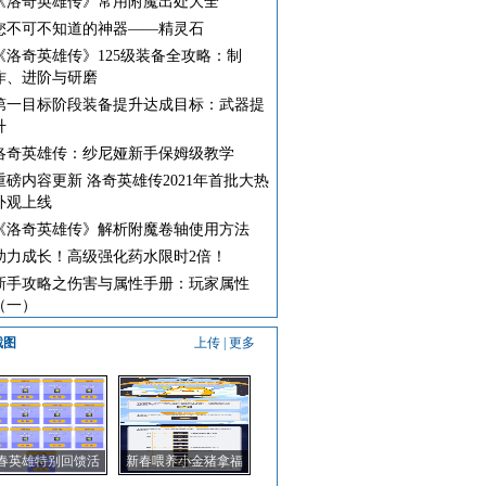
《洛奇英雄传》常用附魔出处大全
您不可不知道的神器——精灵石
《洛奇英雄传》125级装备全攻略：制
作、进阶与研磨
第一目标阶段装备提升达成目标：武器提
升
洛奇英雄传：纱尼娅新手保姆级教学
重磅内容更新 洛奇英雄传2021年首批大热
外观上线
《洛奇英雄传》解析附魔卷轴使用方法
助力成长！高级强化药水限时2倍！
新手攻略之伤害与属性手册：玩家属性
（一）
截图
上传
|
更多
春英雄特别回馈活
新春喂养小金猪拿福
动上线啦！
袋头衔啦！