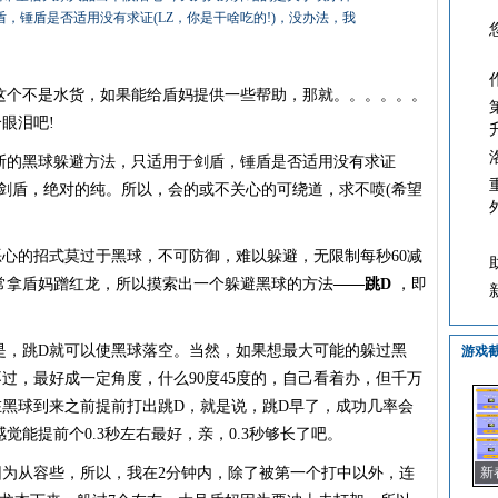
，锤盾是否适用没有求证(LZ，你是干啥吃的!)，没办法，我
个不是水货，如果能给盾妈提供一些帮助，那就。。。。。。
眼泪吧!
的黑球躲避方法，只适用于剑盾，锤盾是否适用没有求证
是纯剑盾，绝对的纯。所以，会的或不关心的可绕道，求不喷(希望
心的招式莫过于黑球，不可防御，难以躲避，无限制每秒60减
常拿盾妈蹭红龙，所以摸索出一个躲避黑球的方法
——跳D
，即
，跳D就可以使黑球落空。当然，如果想最大可能的躲过黑
游戏
过，最好成一定角度，什么90度45度的，自己看着办，但千万
在黑球到来之前提前打出跳D，就是说，跳D早了，成功几率会
能提前个0.3秒左右最好，亲，0.3秒够长了吧。
为从容些，所以，我在2分钟内，除了被第一个打中以外，连
新