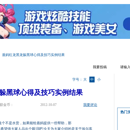
区首页
游戏资料
文章攻略
辅助工具
游戏视频
游戏截图
盾妈红龙黑龙躲黑球心得及技巧实例结果
我要投稿
字号：
大
中
小
躲黑球心得及技巧实例结果
获金币：
2012-10-07
我要评论
热门
这个不是水货，如果能给盾妈提供一些帮助，那
就希望借大家人品出个眼泪吧!今天为大家介绍的是关于埃尔库