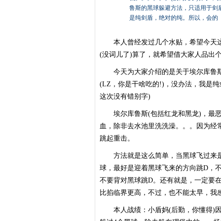
鲁斯的黑球躲避方法，只适用于剑盾
是纯剑盾，绝对的纯。所以，会的
本人曾经发过几个水贴，希望今天这
(没词儿了)算了，就希望借大家人品出个
今天为大家介绍的是关于埃尔库鲁斯
(LZ，你是干啥吃的!)，没办法，我
这次没有错别字)
埃尔库鲁斯(包括红龙和黑龙)，最恶
血，除非去水池里洗洗澡。。。因为经
跳起重击。
方法就是这么简单，当黑球飞过来是
球，最好是迎着黑球飞来的方向跳D，不
不要背对黑球跳D。还有就是，一定要
比掐临界更高，不过，也不能太早，我感觉
本人战绩：小盾妈(后勤，你懂得)因