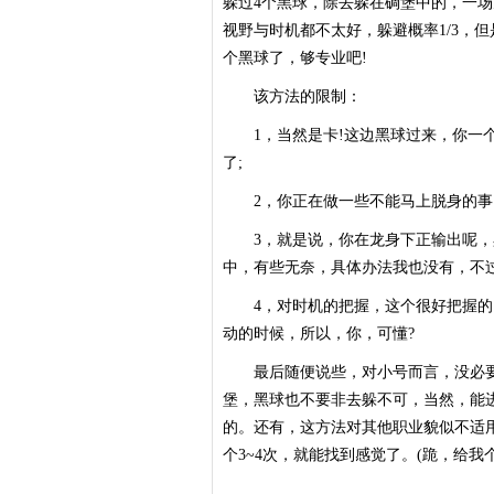
躲过4个黑球，除去躲在碉堡中的，一
视野与时机都不太好，躲避概率1/3，
个黑球了，够专业吧!
该方法的限制：
1，当然是卡!这边黑球过来，你一个
了;
2，你正在做一些不能马上脱身的事，
3，就是说，你在龙身下正输出呢，
中，有些无奈，具体办法我也没有，不过
4，对时机的把握，这个很好把握的，
动的时候，所以，你，可懂?
最后随便说些，对小号而言，没必要
堡，黑球也不要非去躲不可，当然，能
的。还有，这方法对其他职业貌似不适
个3~4次，就能找到感觉了。(跪，给我