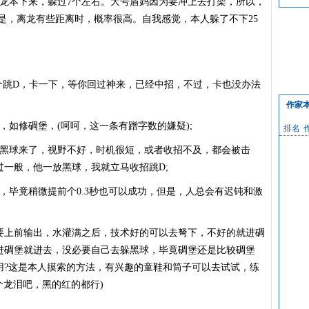
场龙本下来，躲过7个左右。大号盾妈因为要冲上去打架，所以，
但是，离龙有些距离时，概率很高。自我感觉，本人躲了不下25
跳D，卡一下，等你回过神来，已经中招，不过，卡也没办法
作家
如修碉堡，(呵呵，这一条有蹭字数的嫌疑);
排名
黑球来了，视野不好，时机很短，或者收招不及，都会被击
一般，他一放黑球，我就立马收招跳D;
毕竟稍微提前个0.3秒也可以成功，但是，人总会有迟钝和激
上前输出，水灌满之后，技术好的可以去弩下，不好的就进碉
进碉堡就进去，没必要自己去躲黑球，毕竟碉堡还是比较碉堡
用?这是本人摸索的方法，有兴趣的童鞋和筒子可以去试试，练
个龙泪吧，黑的红的都行)