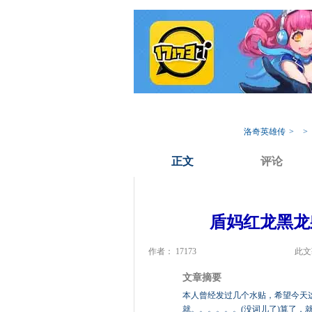
我的17173
专
洛奇英雄传
>
>
正文
评论
盾妈红龙黑龙
作者： 17173
此文
文章摘要
本人曾经发过几个水贴，希望今天
就。。。。。。(没词儿了)算了，