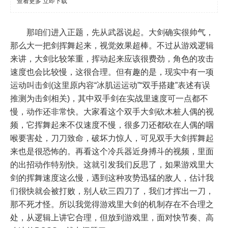
查看更多
立即下载
那咱们进入正题，先从武器说起。大剑确实很帅气，
那么大一把剑挥舞起来，视觉效果超棒。不过从游戏逻辑
来讲，大剑比较笨重，挥动起来应该很费劲，角色的攻击
速度也会比较慢，这很合理。但有趣的是，现实中有一项
运动叫击剑(这里原内容“冰肌运运动”“双手搭建”表述有误
推测为击剑相关)，其中双手剑在实战里速度可一点都不
慢，动作还非常快。大家看这个双手大剑砍木桩人偶的视
频，它挥舞起来不仅速度不慢，很多刀还都砍在人偶的咽
喉要害处，刀刀致命，破坏力惊人，可见双手大剑挥舞起
来也是很恐怖的。再看这个冷兵器近身搏斗的视频，里面
的出招动作特别快。这就引发我们反思了，如果游戏里大
剑的挥舞速度这么慢，遇到这种攻势迅猛的敌人，估计我
们很快就会被打败，别人砍三四刀了，我们才挥出一刀，
那不死才怪。所以我觉得游戏里大剑的机制存在不合理之
处，从逻辑上讲它合理，但放到游戏里，面对快节奏、高