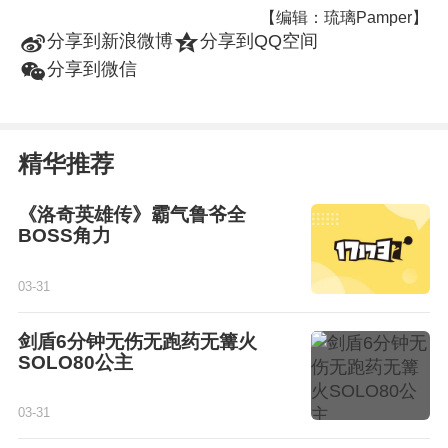
【编辑：琉璃Pamper】
t
z
分享到新浪微博
分享到QQ空间
w
分享到微信
精华推荐
《洛奇英雄传》霸气鲁爷全
BOSS角力
03-31
剑盾6分钟无伤无跑药无篝火
SOLO80公主
03-31