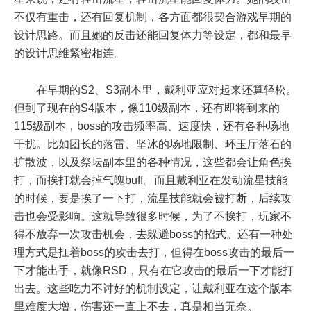
不仅有重击，还有回复机制，各方面都很契合游戏早期的
设计思路。而且她的反击还能回复体力等设定，都和最早
的设计思维紧密相连。
在早期的S2、S3副本里，戴利亚应对起来还算轻松。
但到了现在的S4版本，像110级副本，还有即将到来的
115级副本，boss的攻击频率高、速度快，还有各种场地
干扰。比如团长的落雷、坚冰的场地限制、环玉厅落石的
扩散波，以及祭坛副本里的各种情况，这些都会让角色挨
打，而挨打就会掉气魄buff。而且戴利亚在发动流星技能
的时候，要是挨了一下打，流星技能就会被打断，后续攻
击也会受影响。这就导致很多时候，为了不挨打，玩家不
得不放弃一次攻击机会，去躲避boss的招式。还有一种处
理方式是扛着boss的攻击去打，但得在boss攻击的最后一
下才能出手，就像RSD，只有在它攻击的最后一下才能打
出去。这些吃力不讨好的机制设定，让戴利亚在这个版本
里难度大增，伤害还一直上不去，真是相当无奈。