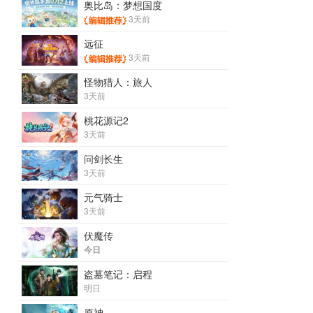
奥比岛：梦想国度
3天前
远征
3天前
怪物猎人：旅人
3天前
桃花源记2
3天前
问剑长生
3天前
元气骑士
3天前
伏魔传
今日
盗墓笔记：启程
明日
原神