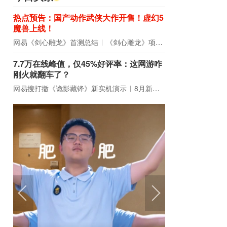
热点预告：国产动作武侠大作开售！虚幻5
魔兽上线！
网易《剑心雕龙》首测总结
《剑心雕龙》项目宣布解散
7.7万在线峰值，仅45%好评率：这网游咋
刚火就翻车了？
网易搜打撤《诡影藏锋》新实机演示
8月新游前瞻：《诡秘之主》领衔