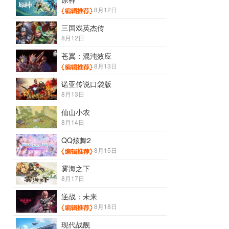
8月12日
三国戏英杰传
8月12日
苍翼：混沌效应
8月13日
诺亚传说口袋版
8月13日
仙山小农
8月14日
QQ炫舞2
8月15日
雾海之下
8月17日
逆战：未来
8月18日
现代战舰