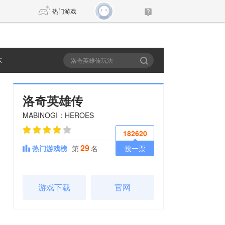
热门游戏
坏
DNF
传奇4
剑网3旗舰版
新天龙八部
洛奇英雄传
MABINOGI：HEROES
自由
诛仙世界
新仙侠5
182620
29
热门游戏榜
第
名
投一票
游戏下载
官网