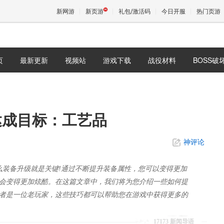
新网游
新页游
礼包/激活码
今日开服
热门页游
页
最新更新
视频站
游戏下载
战役材料
BOSS破
魔兽
天堂
达成目标：工艺品
王权与
神评论
么装备升级就是关键!通过不断提升装备属性，您可以变得更加
会变得更加炫酷。在这篇文章中，我们将为您介绍一些如何提
者是一位老玩家，这些技巧都可以帮助您在游戏中获得更多的
17173 新闻导语