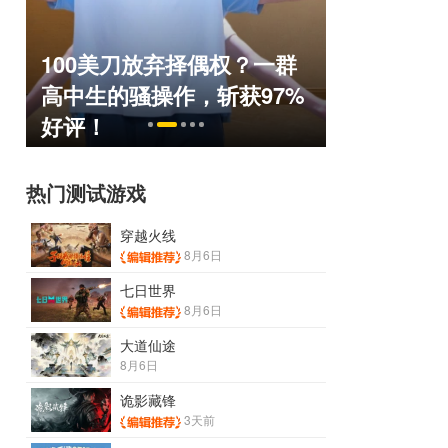
100美刀放弃择偶权？一群
绅士日报
命
高中生的骚操作，斩获97%
个涩涩高
好评！
了！
热门测试游戏
穿越火线
8月6日
七日世界
8月6日
大道仙途
8月6日
诡影藏锋
3天前